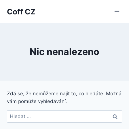
Přeskočit
Coff CZ
na
obsah
Nic nenalezeno
Zdá se, že nemůžeme najít to, co hledáte. Možná
vám pomůže vyhledávání.
Vyhledávání