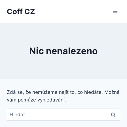
Přeskočit
Coff CZ
na
obsah
Nic nenalezeno
Zdá se, že nemůžeme najít to, co hledáte. Možná
vám pomůže vyhledávání.
Vyhledávání