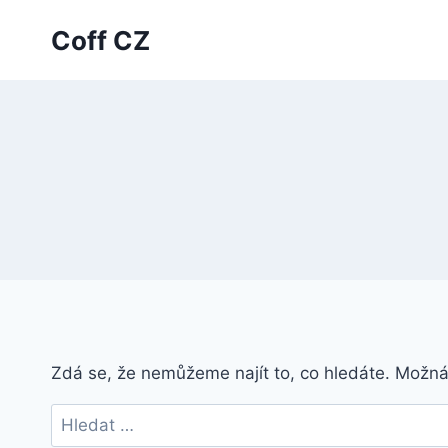
Přeskočit
Coff CZ
na
obsah
Zdá se, že nemůžeme najít to, co hledáte. Možn
Vyhledávání